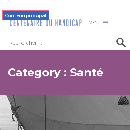
Filtre
Footer
Contenu principal
Centenaire du handicap
MENU
Category :
Santé